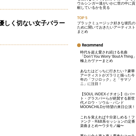
ウルシンガー達がいかに世の中に貢
献しているかを見る
TOP 5
優しく切ない女子バラー
ブラックミュージック好きな彼氏の
ために聞いておきたいアーティスト
まとめ
Recommend
時代を超え愛され続ける名曲
「Don’t You Worry ‘Bout A Thing
極上カヴァーまとめ
あなたはどっちに行きたい？豪華
アーティストがズラリと揃った今
年の「フジロック」と「サマソ
ニ」に注目！
【SOUL iNDEXイチオシ】ロバー
ト・グラスパーらが絶賛する新世
代メロウ・ソウル・バンド
MOONCHILDが待望の来日公演！
これを覚えれば十分楽しめる！フ
ァンク・R&B系セッションの定番
楽曲まとめ〜ウタモノ編〜