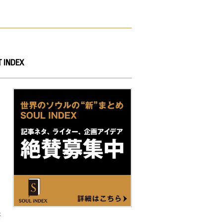
 INDEX
。
最
ソ