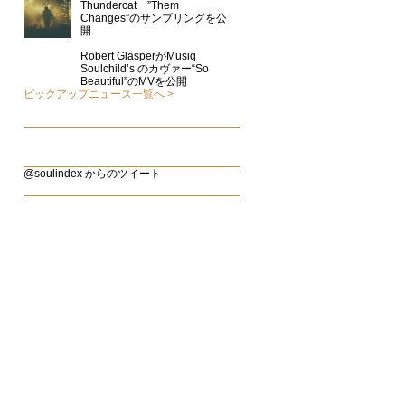
Thundercat ”Them
Changes”のサンプリングを公
開
Robert GlasperがMusiq
Soulchild’s のカヴァー“So
Beautiful”のMVを公開
ピックアップニュース一覧へ
@soulindex からのツイート