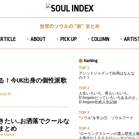
RTICLE
ABOUT
PICK UP
COLUMN
ARTIST
Ranking
TOP 1
アシッドジャズって結局はなんな
の？？
る！今UK出身の個性派歌
TOP 2
人生いろいろ。男もいろいろ。
ssie W…
D’Angeloだっていろいろあるのさ
D’Angelo壮絶人生記録
TOP 3
”ソウル”を学ぶ① ソウルフード
きたい…お洒落でクールな
まとめ
TOP 4
“ローリングストーンの選ぶ歴史上
re
Maxw…
も偉大な１００人のシンガー”から