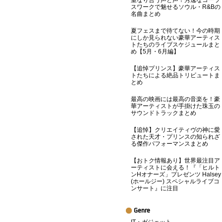
重なり合う声と声！秀逸なコーラ
スワークで魅せるソウル・R&Bの
名曲まとめ
夏フェスまで待てない！今の時期
にしか見られない豪華アーティス
トたちのライブスケジュールまと
め【5月・6月編】
【追悼プリンス】豪華アーティス
トたちによる絶品トリビュートま
とめ
最高の映画には最高の音楽を！豪
華アーティストが手掛けた珠玉の
サウンドトラックまとめ
【追悼】クリエイティヴの神に愛
された天才・プリンスの知られざ
る傑作パフォーマンスまとめ
【おトク情報あり】世界最注目ア
ーティストに会える！『「ヒルト
ンHオナーズ」プレゼンツ Halsey
(ホールジー) スペシャルライブコ
ンサート』に注目
Genre