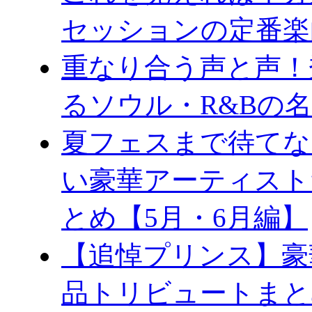
セッションの定番楽
重なり合う声と声！
るソウル・R&Bの
夏フェスまで待てな
い豪華アーティスト
とめ【5月・6月編】
【追悼プリンス】豪
品トリビュートまと