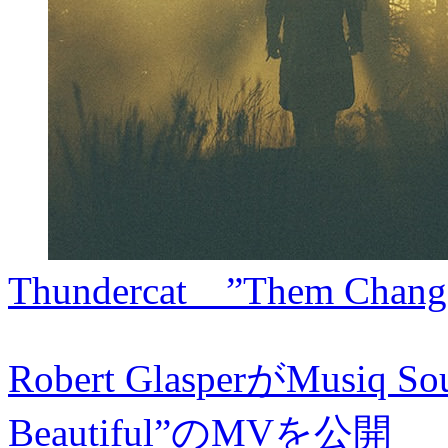
Thundercat ”Them 
Robert GlasperがMusiq 
Beautiful”のMVを公開