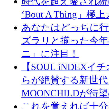
時代を超え愛され続ける名
‘Bout A Thing
あなたはどっちに行
ズラリと揃った今年
ニ」に注目！
【SOUL iNDE
らが絶賛する新世代
MOONCHILDが
これを覚えれば十分