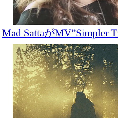
Mad SattaがMV”Simpler