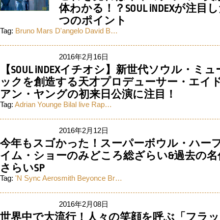
体わかる！？SOUL iNDEXが注目し
つのポイント
Tag:
Bruno Mars
D'angelo
David B…
2016年2月16日
【SOUL iNDEXイチオシ】新世代ソウル・ミ
ックを創造する天才プロデューサー・エイ
アン・ヤングの初来日公演に注目！
Tag:
Adrian Younge
Bilal
live
Rap…
2016年2月12日
今年もスゴかった！スーパーボウル・ハー
イム・ショーのみどころ総ざらい&過去の名
さらいSP
Tag:
'N Sync
Aerosmith
Beyonce
Br…
2016年2月08日
世界中で大流行！人々の笑顔を呼ぶ「フラッ