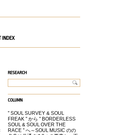
 INDEX
RESEARCH
。
COLUMN
” SOUL SURVEY & SOUL
FREAK ” から ” BORDERLESS
SOUL & SOUL OVER THE
最
RACE ” へ～SOUL MUSIC のの
ソ