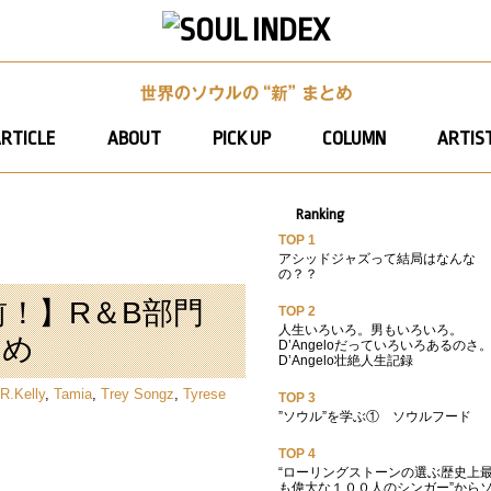
RTICLE
ABOUT
PICK UP
COLUMN
ARTIST
Ranking
TOP 1
アシッドジャズって結局はなんな
の？？
前！】R＆B部門
TOP 2
人生いろいろ。男もいろいろ。
とめ
D’Angeloだっていろいろあるのさ
D’Angelo壮絶人生記録
R.Kelly
,
Tamia
,
Trey Songz
,
Tyrese
TOP 3
”ソウル”を学ぶ① ソウルフード
TOP 4
“ローリングストーンの選ぶ歴史上
も偉大な１００人のシンガー”から