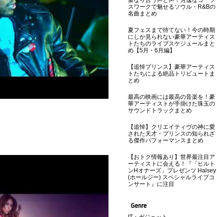
重なり合う声と声！秀逸なコーラ
スワークで魅せるソウル・R&Bの
名曲まとめ
夏フェスまで待てない！今の時期
にしか見られない豪華アーティス
トたちのライブスケジュールまと
め【5月・6月編】
【追悼プリンス】豪華アーティス
トたちによる絶品トリビュートま
とめ
最高の映画には最高の音楽を！豪
華アーティストが手掛けた珠玉の
サウンドトラックまとめ
【追悼】クリエイティヴの神に愛
された天才・プリンスの知られざ
る傑作パフォーマンスまとめ
【おトク情報あり】世界最注目ア
ーティストに会える！『「ヒルト
ンHオナーズ」プレゼンツ Halsey
(ホールジー) スペシャルライブコ
ンサート』に注目
Genre