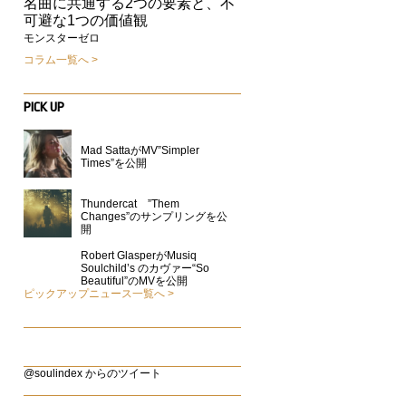
名曲に共通する2つの要素と、不
可避な1つの価値観
モンスターゼロ
コラム一覧へ
PICK UP
Mad SattaがMV”Simpler
Times”を公開
」
Thundercat ”Them
Changes”のサンプリングを公
開
Robert GlasperがMusiq
Soulchild’s のカヴァー“So
Beautiful”のMVを公開
ピックアップニュース一覧へ
@soulindex からのツイート