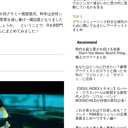
ウルシンガー達がいかに世の中に貢
献しているかを見る
第５５回グラミー賞授賞式。昨年は女性シ
TOP 5
６部門受賞を成し遂げ一躍話題となりました
ブラックミュージック好きな彼氏の
しょうか。 ということで、R＆B部門
ために聞いておきたいアーティスト
まとめ
もにまとめてみました！
Recommend
時代を超え愛され続ける名曲
「Don’t You Worry ‘Bout A Thing
極上カヴァーまとめ
あなたはどっちに行きたい？豪華
アーティストがズラリと揃った今
年の「フジロック」と「サマソ
ニ」に注目！
【SOUL iNDEXイチオシ】ロバー
ト・グラスパーらが絶賛する新世
代メロウ・ソウル・バンド
MOONCHILDが待望の来日公演！
これを覚えれば十分楽しめる！フ
ァンク・R&B系セッションの定番
楽曲まとめ〜ウタモノ編〜