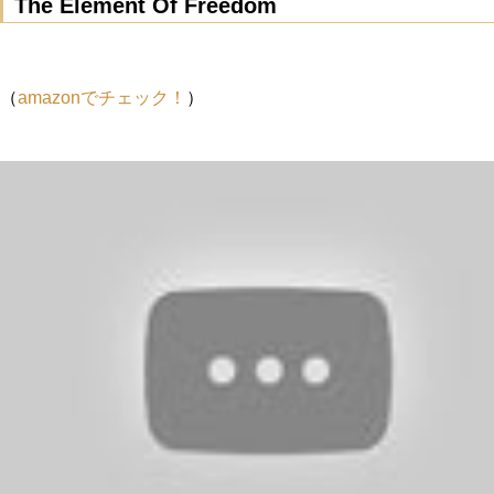
The Element Of Freedom
（
amazonでチェック！
）