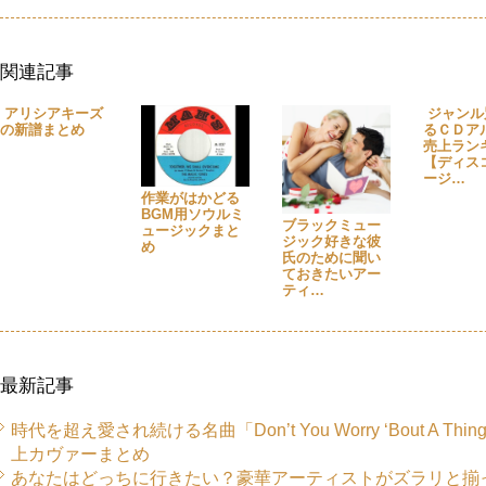
関連記事
アリシアキーズ
ジャンル
の新譜まとめ
るＣＤア
売上ラン
【ディス
ージ…
作業がはかどる
BGM用ソウルミ
ブラックミュー
ュージックまと
ジック好きな彼
め
氏のために聞い
ておきたいアー
ティ…
最新記事
時代を超え愛され続ける名曲「Don’t You Worry ‘Bout A Thi
上カヴァーまとめ
あなたはどっちに行きたい？豪華アーティストがズラリと揃