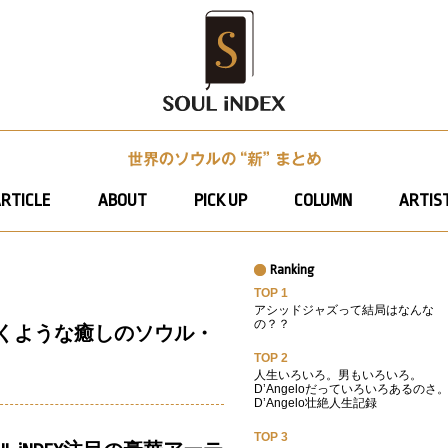
RTICLE
ABOUT
PICK UP
COLUMN
ARTIST
Ranking
TOP 1
アシッドジャズって結局はなんな
の？？
くような癒しのソウル・
TOP 2
人生いろいろ。男もいろいろ。
D’Angeloだっていろいろあるのさ
D’Angelo壮絶人生記録
TOP 3