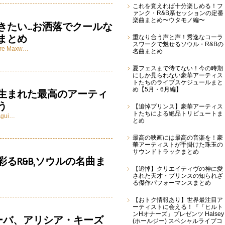
これを覚えれば十分楽しめる！フ
ァンク・R&B系セッションの定番
楽曲まとめ〜ウタモノ編〜
きたい…お洒落でクールな
まとめ
重なり合う声と声！秀逸なコーラ
スワークで魅せるソウル・R&Bの
re
Maxw…
名曲まとめ
夏フェスまで待てない！今の時期
にしか見られない豪華アーティス
トたちのライブスケジュールまと
め【5月・6月編】
生まれた最高のアーティ
う
【追悼プリンス】豪華アーティス
トたちによる絶品トリビュートま
 Agui…
とめ
最高の映画には最高の音楽を！豪
華アーティストが手掛けた珠玉の
サウンドトラックまとめ
るR&B,ソウルの名曲ま
【追悼】クリエイティヴの神に愛
された天才・プリンスの知られざ
る傑作パフォーマンスまとめ
【おトク情報あり】世界最注目ア
ーティストに会える！『「ヒルト
ンHオナーズ」プレゼンツ Halsey
ィーバ、アリシア・キーズ
(ホールジー) スペシャルライブコ