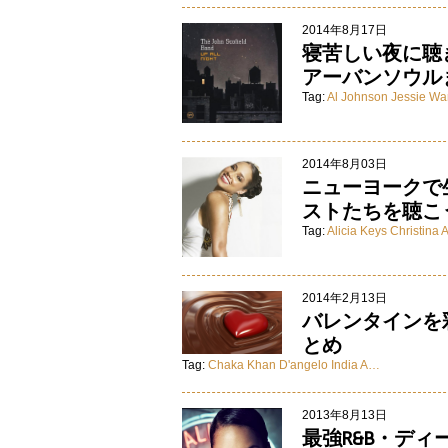
2014年8月17日
寝苦しい夜に聴
アーバンソウル
Tag:
Al Johnson
Jessie Wa
2014年8月03日
ニューヨークで
ストたちを聴こ
Tag:
Alicia Keys
Christina
2014年2月13日
バレンタインを彩
とめ
Tag:
Chaka Khan
D'angelo
India A…
2013年8月13日
最強R&B・デ