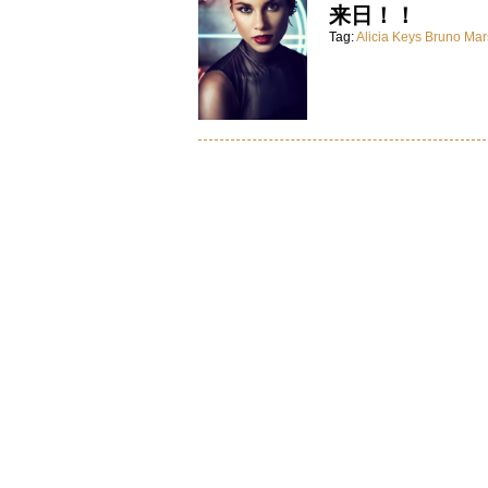
来日！！
Tag:
Alicia Keys
Bruno Mar