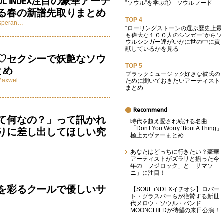
L iNDEX注目の豪華アーテ
”ソウル”を学ぶ① ソウルフード
る春の新譜先取りまとめ
TOP 4
speran…
“ローリングストーンの選ぶ歴史上
も偉大な１００人のシンガー”から
ウルシンガー達がいかに世の中に貢
献しているかを見る
♡セクシーで妖艶なソウ
TOP 5
とめ
ブラックミュージック好きな彼氏の
Maxwel…
ために聞いておきたいアーティスト
まとめ
Recommend
て何なの？」って訊かれ
時代を超え愛され続ける名曲
「Don’t You Worry ‘Bout A Thing
りに差し出してほしい究
極上カヴァーまとめ
あなたはどっちに行きたい？豪華
アーティストがズラリと揃った今
年の「フジロック」と「サマソ
ニ」に注目！
を彩るクールで優しいサ
【SOUL iNDEXイチオシ】ロバー
ト・グラスパーらが絶賛する新世
代メロウ・ソウル・バンド
MOONCHILDが待望の来日公演！