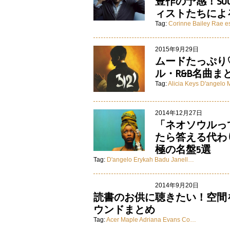
豊作の予感！SOU
ィストたちによ
Tag:
Corinne Bailey Rae
e
2015年9月29日
ムードたっぷり
ル・R&B名曲ま
Tag:
Alicia Keys
D'angelo
2014年12月27日
「ネオソウルっ
たら答える代わ
極の名盤5選
Tag:
D'angelo
Erykah Badu
Janell…
2014年9月20日
読書のお供に聴きたい！空間
ウンドまとめ
Tag:
Acer Maple
Adriana Evans
Co…