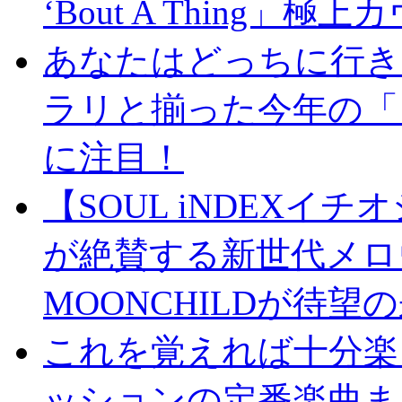
‘Bout A Thing」
あなたはどっちに行き
ラリと揃った今年の「
に注目！
【SOUL iNDEX
が絶賛する新世代メロ
MOONCHILDが待望
これを覚えれば十分楽
ッションの定番楽曲ま