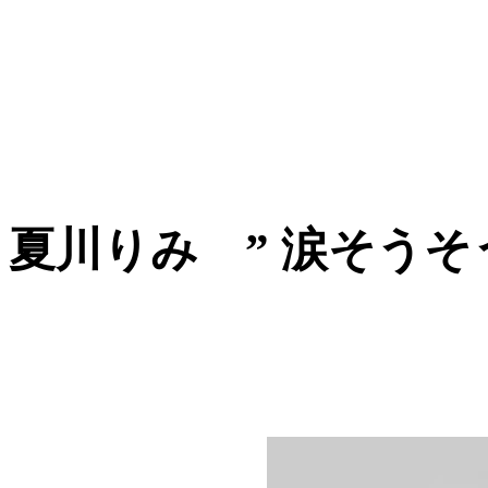
夏川りみ ” 涙そうそう