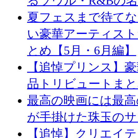
るソウル・R&Bの
夏フェスまで待てな
い豪華アーティスト
とめ【5月・6月編】
【追悼プリンス】豪
品トリビュートまと
最高の映画には最高
が手掛けた珠玉のサ
【追悼】クリエイテ