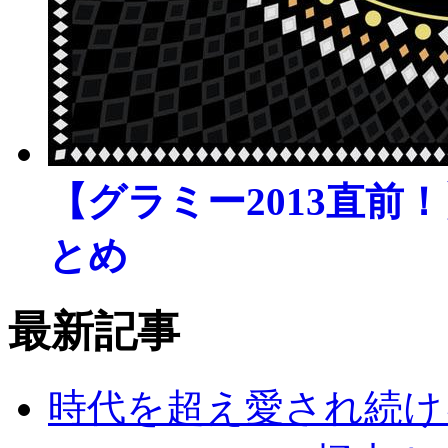
【グラミー2013直前
とめ
最新記事
時代を超え愛され続ける名曲「