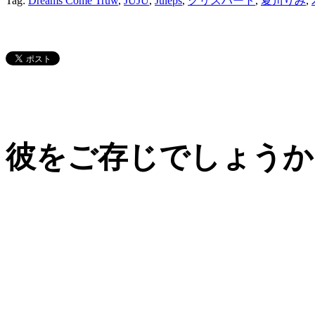
Tag:
Dreams Come Truw
,
JUJU
,
Juleps
,
クリスハート
,
夏川りみ
,
彼をご存じでしょうか