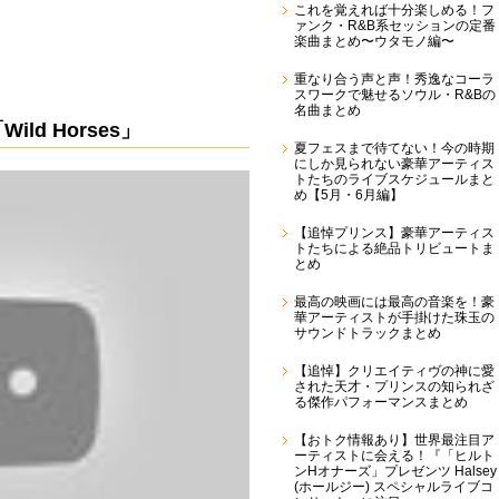
これを覚えれば十分楽しめる！フ
ァンク・R&B系セッションの定番
楽曲まとめ〜ウタモノ編〜
重なり合う声と声！秀逸なコーラ
スワークで魅せるソウル・R&Bの
名曲まとめ
「Wild Horses」
夏フェスまで待てない！今の時期
にしか見られない豪華アーティス
トたちのライブスケジュールまと
め【5月・6月編】
【追悼プリンス】豪華アーティス
トたちによる絶品トリビュートま
とめ
最高の映画には最高の音楽を！豪
華アーティストが手掛けた珠玉の
サウンドトラックまとめ
【追悼】クリエイティヴの神に愛
された天才・プリンスの知られざ
る傑作パフォーマンスまとめ
【おトク情報あり】世界最注目ア
ーティストに会える！『「ヒルト
ンHオナーズ」プレゼンツ Halsey
(ホールジー) スペシャルライブコ