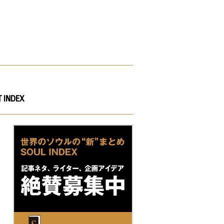
 INDEX
。