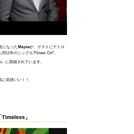
有名になった
Maysa
が、ゲストにデトロ
11年のシングル”Flower Girl”。
ove』に収録されています。
高に気持いい！！
 「Timeless」