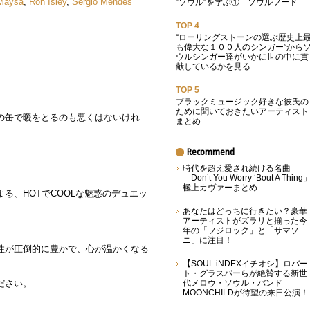
Maysa
,
Ron Isley
,
Sergio Mendes
”ソウル”を学ぶ① ソウルフード
TOP 4
“ローリングストーンの選ぶ歴史上
も偉大な１００人のシンガー”から
。
ウルシンガー達がいかに世の中に貢
献しているかを見る
TOP 5
ブラックミュージック好きな彼氏の
ために聞いておきたいアーティスト
の缶で暖をとるのも悪くはないけれ
まとめ
Recommend
時代を超え愛され続ける名曲
「Don’t You Worry ‘Bout A Thing
極上カヴァーまとめ
る、HOTでCOOLな魅惑のデュエッ
あなたはどっちに行きたい？豪華
アーティストがズラリと揃った今
年の「フジロック」と「サマソ
ニ」に注目！
性が圧倒的に豊かで、心が温かくなる
【SOUL iNDEXイチオシ】ロバー
ト・グラスパーらが絶賛する新世
ださい。
代メロウ・ソウル・バンド
MOONCHILDが待望の来日公演！