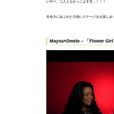
いやー、二人ともかっこよすぎ…！！！
生命力にあふれた力強いステージをお楽しみ
Maysa×Dwele – 「Flower Gir