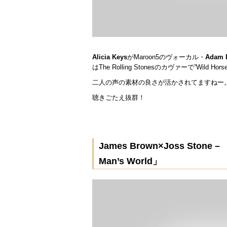
Alicia Keys
がMaroon5のヴォーカル・
Adam 
はThe Rolling Stonesのカヴァーで”Wild Hors
二人の声の素材の良さが活かされてますねー
聴きごたえ抜群！
James Brown×Joss Stone – 「
Man’s World」