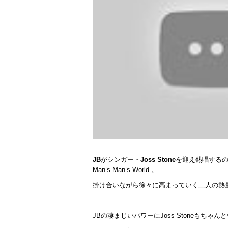
JB
がシンガー・
Joss Stone
を迎え熱唱するのは19
Man’s Man’s World”。
掛け合いながら徐々に高まっていく二人の熱
JBの凄まじいパワーにJoss Stoneもち