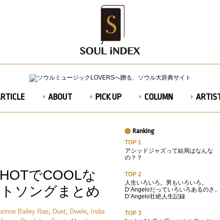
RTICLE
ABOUT
PICK UP
COLUMN
ARTIST
Ranking
TOP 1
アシッドジャズって結局はなんな
の？？
OTでCOOLな
TOP 2
人生いろいろ。男もいろいろ。
ットソングまとめ
D’Angeloだっていろいろあるのさ
D’Angelo壮絶人生記録
orinne Bailey Rae
,
Duet
,
Dwele
,
India
TOP 3