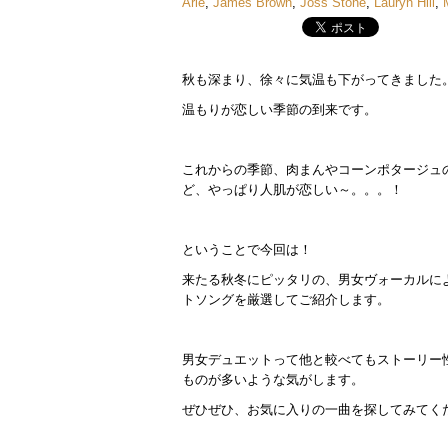
Arie
,
James Brown
,
Joss Stone
,
Lauryn Hill
,
秋も深まり、徐々に気温も下がってきました
温もりが恋しい季節の到来です。
これからの季節、肉まんやコーンポタージュ
ど、やっぱり人肌が恋しい～。。。！
ということで今回は！
来たる秋冬にピッタリの、男女ヴォーカルによ
トソングを厳選してご紹介します。
男女デュエットって他と較べてもストーリー
ものが多いような気がします。
ぜひぜひ、お気に入りの一曲を探してみてく