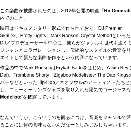
この楽曲が披露されたのは、2012年公開の映画『
Re:Generat
内でのこと。
映画はドキュメンタリー形式で作られており、DJ Premier、
Skrillex、Pretty Lights、Mark Ronson, Crystal Methodとい
DJ／プロデューサーを中心に、彼らがジャンルも世代も違う
ジシャンとコラボレーションし、伝統的なスタイルの音楽をリ
エイトして新たな楽曲を作るという内容になっています。
作品の中でMark RonsonはErykah Baduをはじめ、Yasiin Bey 
Def)、Trombone Shorty、Zigaboo ModelisteとThe Dap Kin
バーなどといったHip-Hop／ネオソウルのアーティストたちと
し、ニューオーリンズジャズを取り入れた陽気でゴージャスな
Modeliste
“を披露しています。
なんていうか、こういうのを観るにつけ、音楽をジャンルで区
ることには何の意味もないんだなーとしみじみしちゃいます。