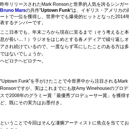
昨年リリースされたMark Ronsonと世界的人気を誇るシンガ
Bruno Mars
の共作”
Uptown Funk
“は、イギリス・アメリカの
ートで一位を獲得し、世界中でも爆発的ヒットとなった2014
表するナンバーです。
ここ日本でも、年末ごろから現在に至るまで（そう考えると本
息が長い…！）ラジオをはじめとする各メディアで繰り返しオ
アされ続けているので、一度ならず耳にしたことのある方は多
ではないでしょうか。
ヘビロテヘビロテ〜。
“Uptown Funk”を手がけたことで今世界中から注目されるMark
Ronsonですが、実はこれまでにも故Amy Winehouseのプロ
スで2008年のグラミー賞「最優秀プロデューサー賞」を獲得
ど、既にその実力はお墨付き。
ということで今回はそんな凄腕アーティストに焦点を当ててお