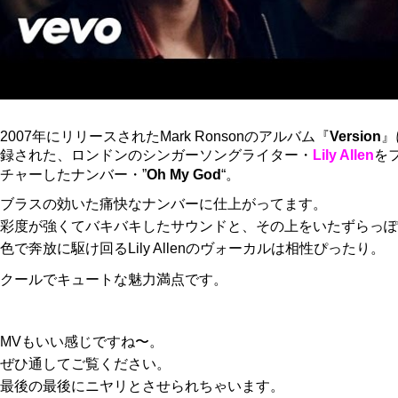
2007年にリリースされたMark Ronsonのアルバム『
Version
』
録された、ロンドンのシンガーソングライター・
Lily Allen
を
チャーしたナンバー・”
Oh My God
“。
ブラスの効いた痛快なナンバーに仕上がってます。
彩度が強くてバキバキしたサウンドと、その上をいたずらっぽ
色で奔放に駆け回るLily Allenのヴォーカルは相性ぴったり。
クールでキュートな魅力満点です。
MVもいい感じですね〜。
ぜひ通してご覧ください。
最後の最後にニヤリとさせられちゃいます。