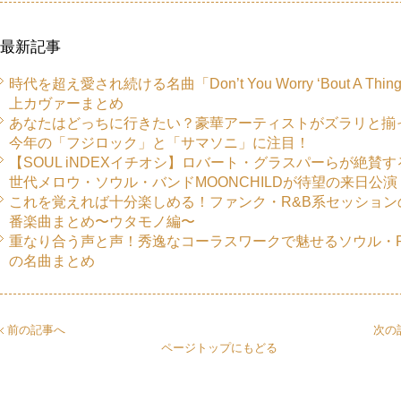
最新記事
時代を超え愛され続ける名曲「Don’t You Worry ‘Bout A Thi
上カヴァーまとめ
あなたはどっちに行きたい？豪華アーティストがズラリと揃
今年の「フジロック」と「サマソニ」に注目！
【SOUL iNDEXイチオシ】ロバート・グラスパーらが絶賛す
世代メロウ・ソウル・バンドMOONCHILDが待望の来日公演
これを覚えれば十分楽しめる！ファンク・R&B系セッション
番楽曲まとめ〜ウタモノ編〜
重なり合う声と声！秀逸なコーラスワークで魅せるソウル・R
の名曲まとめ
前の記事へ
次の
ページトップにもどる