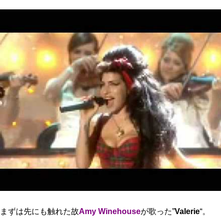
まずは先にも触れた故
Amy Winehouse
が歌った”
Valerie
“。